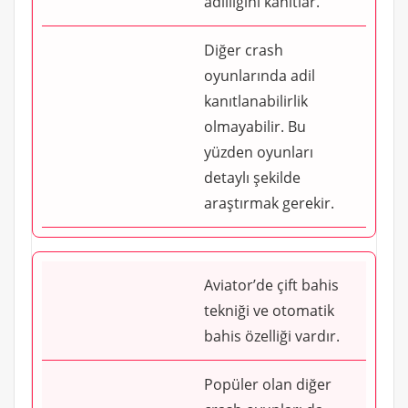
adilliğini kanıtlar.
Diğer crash
oyunlarında adil
kanıtlanabilirlik
olmayabilir. Bu
yüzden oyunları
detaylı şekilde
araştırmak gerekir.
Aviator’de çift bahis
tekniği ve otomatik
bahis özelliği vardır.
Popüler olan diğer