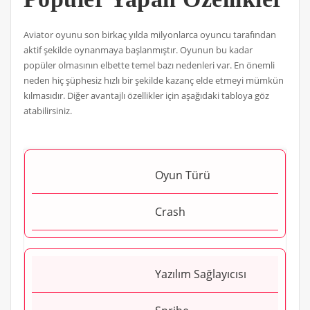
Aviator oyunu son birkaç yılda milyonlarca oyuncu tarafından
aktif şekilde oynanmaya başlanmıştır. Oyunun bu kadar
popüler olmasının elbette temel bazı nedenleri var. En önemli
neden hiç şüphesiz hızlı bir şekilde kazanç elde etmeyi mümkün
kılmasıdır. Diğer avantajlı özellikler için aşağıdaki tabloya göz
atabilirsiniz.
Oyun Türü
Crash
Yazılım Sağlayıcısı