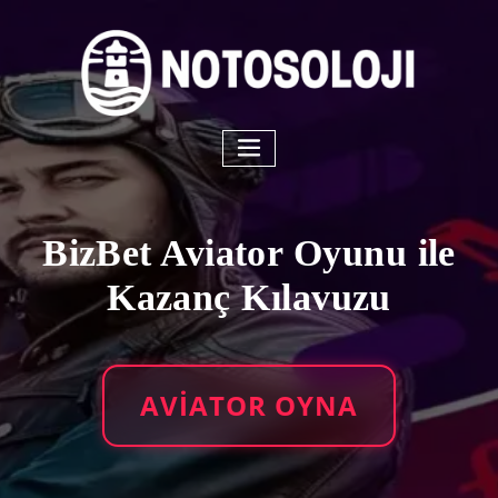
Skip
to
content
BizBet Aviator Oyunu ile
Kazanç Kılavuzu
AVIATOR OYNA