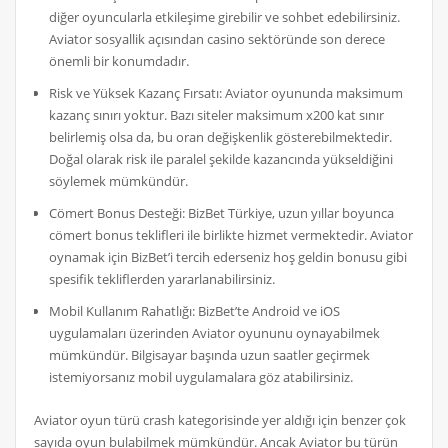
diğer oyuncularla etkileşime girebilir ve sohbet edebilirsiniz.
Aviator sosyallik açısından casino sektöründe son derece
önemli bir konumdadır.
Risk ve Yüksek Kazanç Fırsatı: Aviator oyununda maksimum
kazanç sınırı yoktur. Bazı siteler maksimum x200 kat sınır
belirlemiş olsa da, bu oran değişkenlik gösterebilmektedir.
Doğal olarak risk ile paralel şekilde kazancında yükseldiğini
söylemek mümkündür.
Cömert Bonus Desteği: BizBet Türkiye, uzun yıllar boyunca
cömert bonus teklifleri ile birlikte hizmet vermektedir. Aviator
oynamak için BizBet’i tercih ederseniz hoş geldin bonusu gibi
spesifik tekliflerden yararlanabilirsiniz.
Mobil Kullanım Rahatlığı: BizBet’te Android ve iOS
uygulamaları üzerinden Aviator oyununu oynayabilmek
mümkündür. Bilgisayar başında uzun saatler geçirmek
istemiyorsanız mobil uygulamalara göz atabilirsiniz.
Aviator oyun türü crash kategorisinde yer aldığı için benzer çok
sayıda oyun bulabilmek mümkündür. Ancak Aviator bu türün