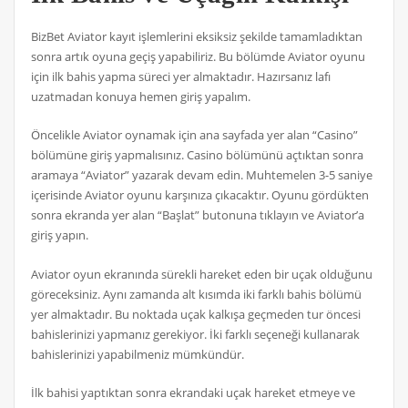
BizBet Aviator kayıt işlemlerini eksiksiz şekilde tamamladıktan
sonra artık oyuna geçiş yapabiliriz. Bu bölümde Aviator oyunu
için ilk bahis yapma süreci yer almaktadır. Hazırsanız lafı
uzatmadan konuya hemen giriş yapalım.
Öncelikle Aviator oynamak için ana sayfada yer alan “Casino”
bölümüne giriş yapmalısınız. Casino bölümünü açtıktan sonra
aramaya “Aviator” yazarak devam edin. Muhtemelen 3-5 saniye
içerisinde Aviator oyunu karşınıza çıkacaktır. Oyunu gördükten
sonra ekranda yer alan “Başlat” butonuna tıklayın ve Aviator’a
giriş yapın.
Aviator oyun ekranında sürekli hareket eden bir uçak olduğunu
göreceksiniz. Aynı zamanda alt kısımda iki farklı bahis bölümü
yer almaktadır. Bu noktada uçak kalkışa geçmeden tur öncesi
bahislerinizi yapmanız gerekiyor. İki farklı seçeneği kullanarak
bahislerinizi yapabilmeniz mümkündür.
İlk bahisi yaptıktan sonra ekrandaki uçak hareket etmeye ve