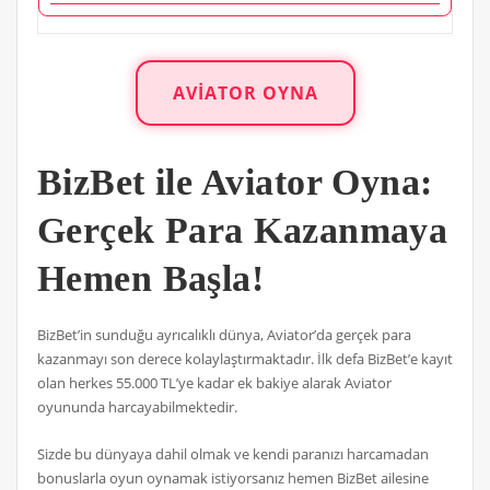
AVIATOR OYNA
BizBet ile Aviator Oyna:
Gerçek Para Kazanmaya
Hemen Başla!
BizBet’in sunduğu ayrıcalıklı dünya, Aviator’da gerçek para
kazanmayı son derece kolaylaştırmaktadır. İlk defa BizBet’e kayıt
olan herkes 55.000 TL’ye kadar ek bakiye alarak Aviator
oyununda harcayabilmektedir.
Sizde bu dünyaya dahil olmak ve kendi paranızı harcamadan
bonuslarla oyun oynamak istiyorsanız hemen BizBet ailesine