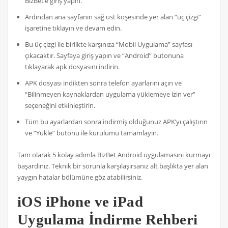
BizBet’e giriş yapın.
Ardından ana sayfanın sağ üst köşesinde yer alan “üç çizgi”
işaretine tıklayın ve devam edin.
Bu üç çizgi ile birlikte karşınıza “Mobil Uygulama” sayfası
çıkacaktır. Sayfaya giriş yapın ve “Android” butonuna
tıklayarak apk dosyasını indirin.
APK dosyası indikten sonra telefon ayarlarını açın ve
“Bilinmeyen kaynaklardan uygulama yüklemeye izin ver”
seçeneğini etkinleştirin.
Tüm bu ayarlardan sonra indirmiş olduğunuz APK’yı çalıştırın
ve “Yükle” butonu ile kurulumu tamamlayın.
Tam olarak 5 kolay adımla BizBet Android uygulamasını kurmayı
başardınız. Teknik bir sorunla karşılaşırsanız alt başlıkta yer alan
yaygın hatalar bölümüne göz atabilirsiniz.
iOS iPhone ve iPad
Uygulama İndirme Rehberi