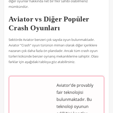
diğer oyunlar hakkında net bir fikir sahibi olabilmeniz
mümkündür.
Aviator vs Diğer Popüler
Crash Oyunları
Sektörde Aviator benzeri çok sayıda oyun bulunmaktadır.
Aviator “Crash” oyun türünün mimarı olarak diğer içeriklere
nazaran çok daha fazla ön plandadır. Ancak tüm crash oyun
türleri kökünde benzer oynanış mekaniklerine sahiptir. Olası
farklar için aşağıdaki tabloya göz atabilirsiniz.
Aviator’de provably
fair teknolojisi
bulunmaktadır. Bu
teknoloji oyunun