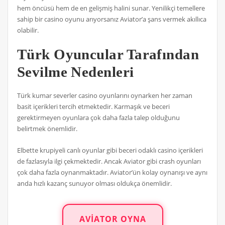
hem öncüsü hem de en gelişmiş halini sunar. Yenilikçi temellere
sahip bir casino oyunu arıyorsanız Aviator’a şans vermek akıllıca
olabilir.
Türk Oyuncular Tarafından
Sevilme Nedenleri
Türk kumar severler casino oyunlarını oynarken her zaman
basit içerikleri tercih etmektedir. Karmaşık ve beceri
gerektirmeyen oyunlara çok daha fazla talep olduğunu
belirtmek önemlidir.
Elbette krupiyeli canlı oyunlar gibi beceri odaklı casino içerikleri
de fazlasıyla ilgi çekmektedir. Ancak Aviator gibi crash oyunları
çok daha fazla oynanmaktadır. Aviator’ün kolay oynanışı ve aynı
anda hızlı kazanç sunuyor olması oldukça önemlidir.
AVIATOR OYNA