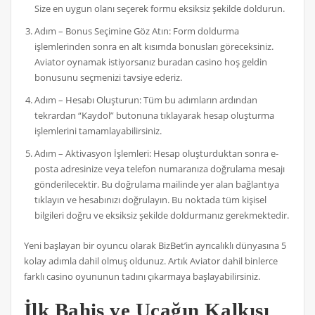
Size en uygun olanı seçerek formu eksiksiz şekilde doldurun.
Adım – Bonus Seçimine Göz Atın: Form doldurma
işlemlerinden sonra en alt kısımda bonusları göreceksiniz.
Aviator oynamak istiyorsanız buradan casino hoş geldin
bonusunu seçmenizi tavsiye ederiz.
Adım – Hesabı Oluşturun: Tüm bu adımların ardından
tekrardan “Kaydol” butonuna tıklayarak hesap oluşturma
işlemlerini tamamlayabilirsiniz.
Adım – Aktivasyon İşlemleri: Hesap oluşturduktan sonra e-
posta adresinize veya telefon numaranıza doğrulama mesajı
gönderilecektir. Bu doğrulama mailinde yer alan bağlantıya
tıklayın ve hesabınızı doğrulayın. Bu noktada tüm kişisel
bilgileri doğru ve eksiksiz şekilde doldurmanız gerekmektedir.
Yeni başlayan bir oyuncu olarak BizBet’in ayrıcalıklı dünyasına 5
kolay adımla dahil olmuş oldunuz. Artık Aviator dahil binlerce
farklı casino oyununun tadını çıkarmaya başlayabilirsiniz.
İlk Bahis ve Uçağın Kalkışı