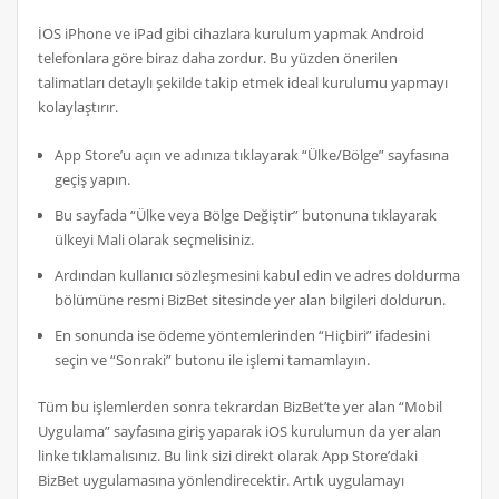
İOS iPhone ve iPad gibi cihazlara kurulum yapmak Android
telefonlara göre biraz daha zordur. Bu yüzden önerilen
talimatları detaylı şekilde takip etmek ideal kurulumu yapmayı
kolaylaştırır.
App Store’u açın ve adınıza tıklayarak “Ülke/Bölge” sayfasına
geçiş yapın.
Bu sayfada “Ülke veya Bölge Değiştir” butonuna tıklayarak
ülkeyi Mali olarak seçmelisiniz.
Ardından kullanıcı sözleşmesini kabul edin ve adres doldurma
bölümüne resmi BizBet sitesinde yer alan bilgileri doldurun.
En sonunda ise ödeme yöntemlerinden “Hiçbiri” ifadesini
seçin ve “Sonraki” butonu ile işlemi tamamlayın.
Tüm bu işlemlerden sonra tekrardan BizBet’te yer alan “Mobil
Uygulama” sayfasına giriş yaparak iOS kurulumun da yer alan
linke tıklamalısınız. Bu link sizi direkt olarak App Store’daki
BizBet uygulamasına yönlendirecektir. Artık uygulamayı