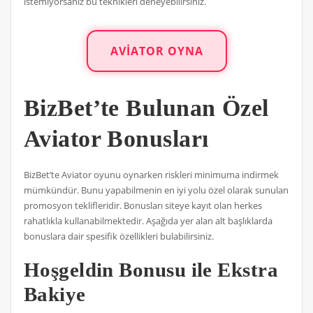
istemiyorsanız bu teknikleri deneyebilirsiniz.
AVIATOR OYNA
BizBet’te Bulunan Özel
Aviator Bonusları
BizBet’te Aviator oyunu oynarken riskleri minimuma indirmek
mümkündür. Bunu yapabilmenin en iyi yolu özel olarak sunulan
promosyon teklifleridir. Bonusları siteye kayıt olan herkes
rahatlıkla kullanabilmektedir. Aşağıda yer alan alt başlıklarda
bonuslara dair spesifik özellikleri bulabilirsiniz.
Hoşgeldin Bonusu ile Ekstra
Bakiye