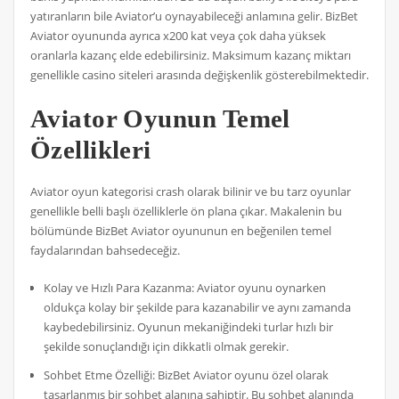
yatıranların bile Aviator’u oynayabileceği anlamına gelir. BizBet
Aviator oyununda ayrıca x200 kat veya çok daha yüksek
oranlarla kazanç elde edebilirsiniz. Maksimum kazanç miktarı
genellikle casino siteleri arasında değişkenlik gösterebilmektedir.
Aviator Oyunun Temel
Özellikleri
Aviator oyun kategorisi crash olarak bilinir ve bu tarz oyunlar
genellikle belli başlı özelliklerle ön plana çıkar. Makalenin bu
bölümünde BizBet Aviator oyununun en beğenilen temel
faydalarından bahsedeceğiz.
Kolay ve Hızlı Para Kazanma: Aviator oyunu oynarken
oldukça kolay bir şekilde para kazanabilir ve aynı zamanda
kaybedebilirsiniz. Oyunun mekaniğindeki turlar hızlı bir
şekilde sonuçlandığı için dikkatli olmak gerekir.
Sohbet Etme Özelliği: BizBet Aviator oyunu özel olarak
tasarlanmış bir sohbet alanına sahiptir. Bu sohbet alanında