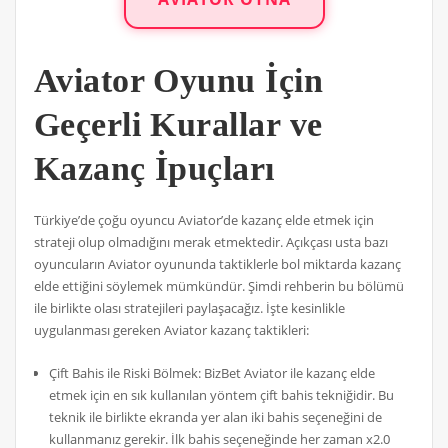
Aviator Oyunu İçin
Geçerli Kurallar ve
Kazanç İpuçları
Türkiye’de çoğu oyuncu Aviator’de kazanç elde etmek için
strateji olup olmadığını merak etmektedir. Açıkçası usta bazı
oyuncuların Aviator oyununda taktiklerle bol miktarda kazanç
elde ettiğini söylemek mümkündür. Şimdi rehberin bu bölümü
ile birlikte olası stratejileri paylaşacağız. İşte kesinlikle
uygulanması gereken Aviator kazanç taktikleri:
Çift Bahis ile Riski Bölmek: BizBet Aviator ile kazanç elde
etmek için en sık kullanılan yöntem çift bahis tekniğidir. Bu
teknik ile birlikte ekranda yer alan iki bahis seçeneğini de
kullanmanız gerekir. İlk bahis seçeneğinde her zaman x2.0