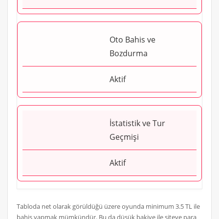
Oto Bahis ve
Bozdurma
Aktif
İstatistik ve Tur
Geçmişi
Aktif
Tabloda net olarak görüldüğü üzere oyunda minimum 3.5 TL ile
bahis yapmak mümkündür. Bu da düşük bakiye ile siteye para