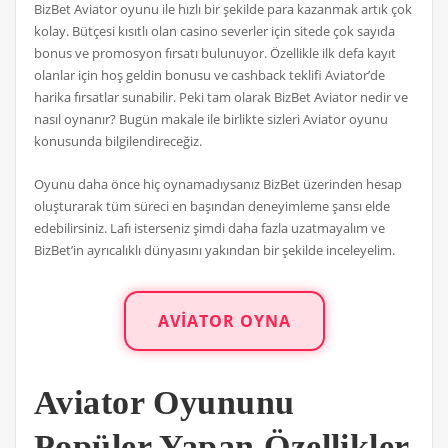
BizBet Aviator oyunu ile hızlı bir şekilde para kazanmak artık çok
kolay. Bütçesi kısıtlı olan casino severler için sitede çok sayıda
bonus ve promosyon fırsatı bulunuyor. Özellikle ilk defa kayıt
olanlar için hoş geldin bonusu ve cashback teklifi Aviator’de
harika fırsatlar sunabilir. Peki tam olarak BizBet Aviator nedir ve
nasıl oynanır? Bugün makale ile birlikte sizleri Aviator oyunu
konusunda bilgilendireceğiz.
Oyunu daha önce hiç oynamadıysanız BizBet üzerinden hesap
oluşturarak tüm süreci en başından deneyimleme şansı elde
edebilirsiniz. Lafı isterseniz şimdi daha fazla uzatmayalım ve
BizBet’in ayrıcalıklı dünyasını yakından bir şekilde inceleyelim.
AVIATOR OYNA
Aviator Oyununu
Popüler Yapan Özellikler