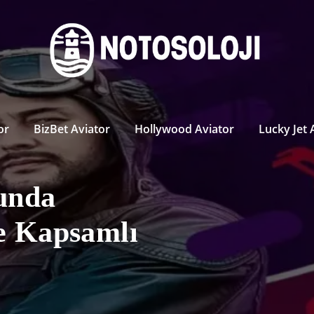
or
BizBet Aviator
Hollywood Aviator
Lucky Jet 
unda
e Kapsamlı