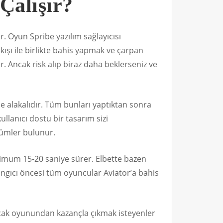
Çalışır?
. Oyun Spribe yazılım sağlayıcısı
şı ile birlikte bahis yapmak ve çarpan
. Ancak risk alıp biraz daha beklerseniz ve
e alakalıdır. Tüm bunları yaptıktan sonra
llanıcı dostu bir tasarım sizi
lümler bulunur.
ksimum 15-20 saniye sürer. Elbette bazen
ngıcı öncesi tüm oyuncular Aviator’a bahis
 Uçak oyunundan kazançla çıkmak isteyenler