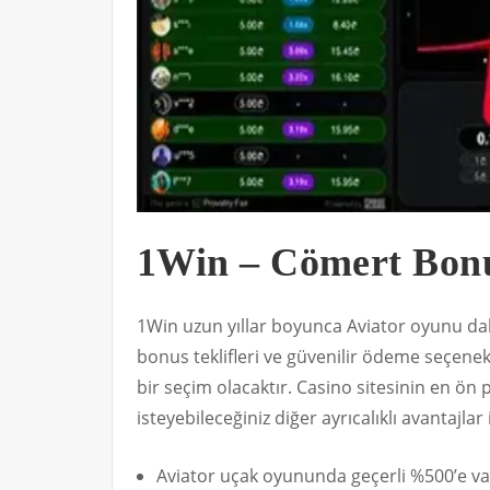
1Win – Cömert Bonus
1Win uzun yıllar boyunca Aviator oyunu dahi
bonus teklifleri ve güvenilir ödeme seçenekl
bir seçim olacaktır. Casino sitesinin en ön
isteyebileceğiniz diğer ayrıcalıklı avantajlar 
Aviator uçak oyununda geçerli %500’e v