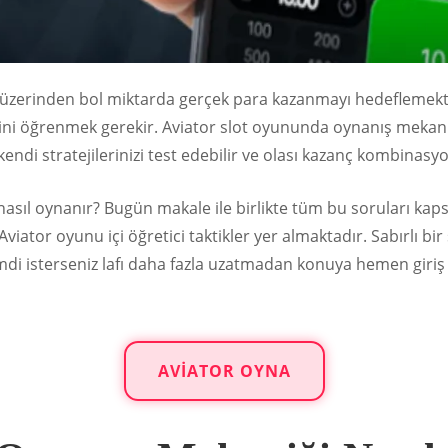
r üzerinden bol miktarda gerçek para kazanmayı hedeflemekte
erini öğrenmek gerekir. Aviator slot oyununda oynanış mekan
ndi stratejilerinizi test edebilir ve olası kazanç kombinasyon
sıl oynanır? Bugün makale ile birlikte tüm bu soruları kaps
Aviator oyunu içi öğretici taktikler yer almaktadır. Sabırlı b
imdi isterseniz lafı daha fazla uzatmadan konuya hemen giriş
AVIATOR OYNA