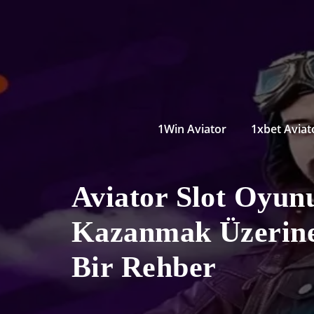
Skip
to
content
1Win Aviator
1xbet Aviat
Aviator Slot Oyun
Kazanmak Üzerin
Bir Rehber